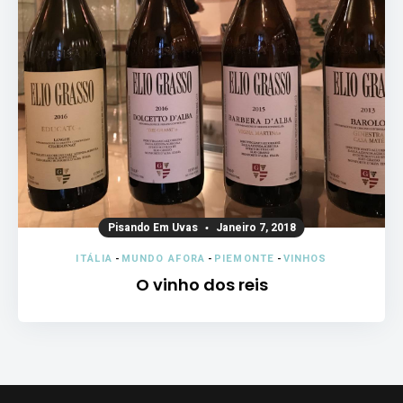
Pisando Em Uvas
Janeiro 7, 2018
ITÁLIA
-
MUNDO AFORA
-
PIEMONTE
-
VINHOS
O vinho dos reis