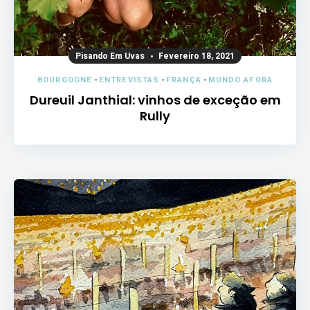
Pisando Em Uvas
Fevereiro 18, 2021
BOURGOGNE
-
ENTREVISTAS
-
FRANÇA
-
MUNDO AFORA
Dureuil Janthial: vinhos de exceção em
Rully