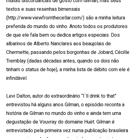
muitas discordâncias de gosto com Gilman, mas seus
textos e suas resenhas bimensais
(http://www.viewfromthecellar.com/) são a minha leitura
preferida do mundo do vinho. Anoto todos os produtores
de que ele fala bem ou dedica artigos especiais. Dos
albarinos de Alberto Nanclares aos beaujolais de
Chermette, passando pelos borgonhas de Jobard, Cécille
Tremblay (dadas décadas antes, quando os dois não
tinham o status de hoje), a minha lista de débito com ele é
infindável.
Levi Dalton, autor do extraordinário “I´ll drink to that”
entrevistou há alguns anos Gilman, o episódio reconta a
história de Gilman no mundo do vinho e ainda tem uma
degustação de Vouvray do domaine Huët. Gilman é
entrevistado pela primeira vez numa publicação brasileira