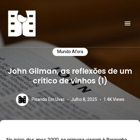
Explore o universo do Vinho
PISANDO EM UVAS
Mundo Afora
John Gilman, as reflexões de um
crítico de vinhos (1)
Pisando Em Uvas
Julho 8, 2025
1.4K Views